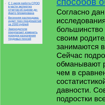
способов 
С 1 июля работа СРОО
в части экспертиз
Согласно да
отчетов об оценке де-
факто блокирована
Весенняя распродажа:
исследования
аудит трех предприятий
за 2000 рублей
большинство 
Законодатели
предлагают изменить
своим родите
порядок назначения
трудовых пенсий
занимаются в
Сейчас подро
обманывают 
чем в сравне
состатистико
давности. С
подростки вс