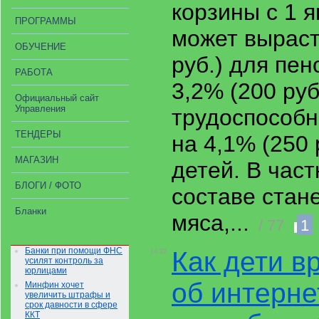
корзины с 1 я
ПРОГРАММЫ
может выраст
ОБУЧЕНИЕ
руб.) для пен
РАБОТА
3,2% (200 руб
Официальный сайт
Управления
трудоспособн
ТЕНДЕРЫ
на 4,1% (250 
МАГАЗИН
детей. В част
БЛОГИ / ФОТО
составе стан
Бланки
мяса,...
/ 77
1
Банки при помощи ФНС
Как дети в
14:22
усилят контроль за
юрлицами
об интерне
Минфин хочет
увеличить штрафы и
срок давности в сфере
ККТ