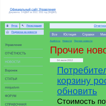
Официальный сайт Управления
Документы. 3-НДФЛ за 2012, 2011 год (3НДФЛ)
Вход
Регистрация
Отчетнос
Подписка на новости
Все
Юстиция
Справки
Мин
Audit-it.ru
/
Новости
/
Прочие новости
Управление
Прочие нов
ОТЧЁТНОСТЬ
04 июля 2012
НОВОСТИ
Потребите
14:51
Воронеж
корзину р
СТАТЬИ
minjustvrn
обновить
ФОРУМ
Стоимость по
СПРАВОЧНАЯ