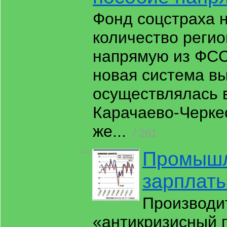
Фонд соцстраха н
количество регио
напрямую из ФСС
новая система в
осуществлялась 
Карачаево-Черке
же...
/ 261
Промышл
11:23
зарплат
Производи
«антикризисный п