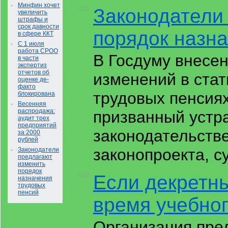
Минфин хочет
Законодатели
11:56
увеличить
штрафы и
срок давности
порядок назн
в сфере ККТ
С 1 июля
работа СРОО
В Госдуму внесен
в части
экспертиз
отчетов об
изменений в стат
оценке де-
факто
трудовых пенсиях
блокирована
Весенняя
распродажа:
призванный устр
аудит трех
предприятий
законодательстве
за 2000
рублей
законопроекта, 
Законодатели
предлагают
изменить
порядок
Если декретны
11:23
назначения
трудовых
пенсий
время учебног
Организация пре