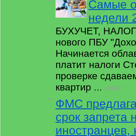
Самые о
19:00
недели 2
БУХУЧЕТ, НАЛОГ
нового ПБУ "Дох
Начинается облав
платит налоги Ст
проверке сдавае
квартир ...
/ 637
ФМС предлагае
16:42
срок запрета 
иностранцев,