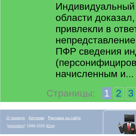
Индивидуальный 
области доказал,
привлекли в отве
непредставление
ПФР сведения ин
(персонифицирова
начисленным и..
Страницы:
1
2
3
О проекте
Авторам
Реклама на сайте
"
minjustvrn
" 1999-2026 (
Eng
)