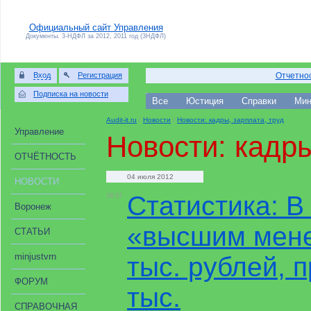
Официальный сайт Управления
Документы. 3-НДФЛ за 2012, 2011 год (3НДФЛ)
Вход
Регистрация
Отчетнос
Подписка на новости
Все
Юстиция
Справки
Мин
Audit-it.ru
/
Новости
/
Новости: кадры, зарплата, труд
Управление
Новости: кадры
ОТЧЁТНОСТЬ
04 июля 2012
НОВОСТИ
Статистика: В
18:37
Воронеж
«высшим мене
СТАТЬИ
minjustvrn
тыс. рублей, 
ФОРУМ
тыс.
СПРАВОЧНАЯ