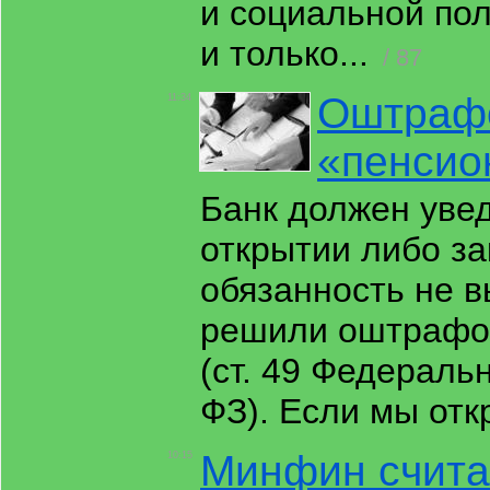
и социальной пол
и только...
/ 87
Оштрафо
11:34
«пенсио
Банк должен уве
открытии либо за
обязанность не 
решили оштрафов
(ст. 49 Федераль
ФЗ). Если мы отк
Минфин счита
10:15