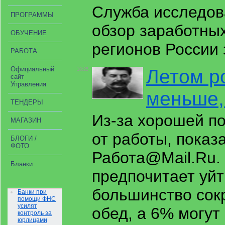
Служба исследов
ПРОГРАММЫ
обзор заработных
ОБУЧЕНИЕ
регионов России 
РАБОТА
Официальный
Летом р
18:25
сайт
Управления
меньше,
ТЕНДЕРЫ
Из-за хорошей п
МАГАЗИН
от работы, показ
БЛОГИ /
ФОТО
Работа@Mail.Ru. 
Бланки
предпочитает уй
большинство сок
Банки при
помощи ФНС
усилят
обед, а 6% могут 
контроль за
юрлицами