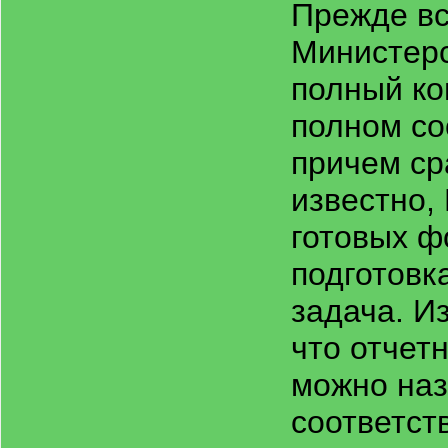
Прежде вс
Министерс
полный ко
полном со
причем ср
известно,
готовых ф
подготовк
задача. И
что отчет
можно наз
соответст