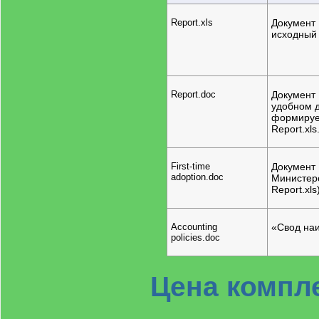
Report.xls
Документ 
исходный 
Report.doc
Документ 
удобном д
формирует
Report.xls
First-time
Документ
adoption.doc
Министерс
Report.xls
Accounting
«Свод наи
policies.doc
Цена компл