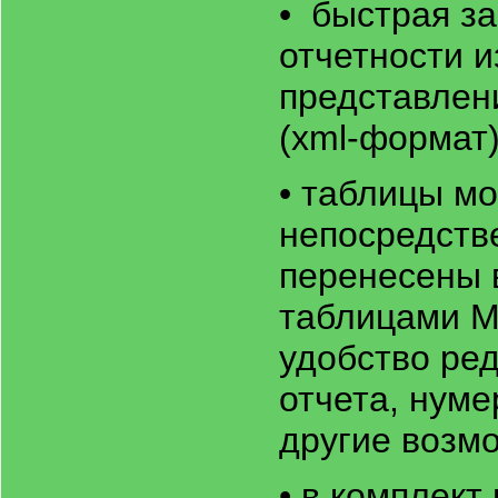
• быстрая за
отчетности 
представлен
(xml-формат
• таблицы мо
непосредстве
перенесены 
таблицами MS
удобство ре
отчета, нуме
другие возмо
• в комплект