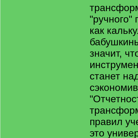
трансформ
"ручного"
как кальк
бабушкины
значит, ч
инструмен
станет н
сэкономив
"Отчетнос
трансформ
правил уч
это униве