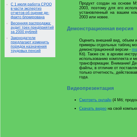
Продукт создан на основе 
С 1 июля работа СРОО
2003, поэтому для его испол
в части экспертиз
установленный на вашем ко
отчетов об оценке де-
2003 или новее.
факто блокирована
Весенняя распродажа:
аудит трех предприятий
Демонстрационная версия
за 2000 рублей
Законодатели
Оценить внешний вид, объем 
предлагают изменить
примеры отдельных таблиц мо
порядок назначения
демонстрационной версии -
ms
трудовых пенсий
Кб). Также см. в архиве инстр
использованию комплекта и м
трансформации. Внимание! Д
файлы, в отличие от поставл
только отчетность, действова
года.
Видеопрезентация
Смотреть онлайн
(4 Мб; продо
Скачать видео
на свой компью