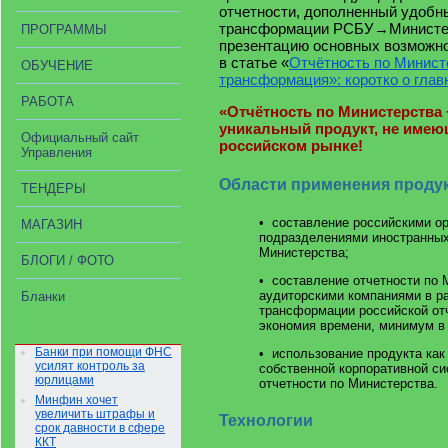
отчетности, дополненный удобн
трансформации РСБУ→Министер
ПРОГРАММЫ
презентацию основных возможно
в статье «
Отчётность по Минист
ОБУЧЕНИЕ
трансформация»: коротко о глав
РАБОТА
«Отчётность по Министерства
уникальный продукт, не имею
Официальный сайт
российском рынке!
Управления
Области применения продук
ТЕНДЕРЫ
• составление российскими о
МАГАЗИН
подразделениями иностранных
Министерства;
БЛОГИ / ФОТО
• составление отчетности по 
аудиторскими компаниями в ра
Бланки
трансформации российской от
экономия времени, минимум в 2
Банки при помощи ФНС
• использование продукта как
усилят контроль за
собственной корпоративной с
юрлицами
отчетности по Министерства.
Минфин хочет
увеличить штрафы и
Технологии
срок давности в сфере
ККТ