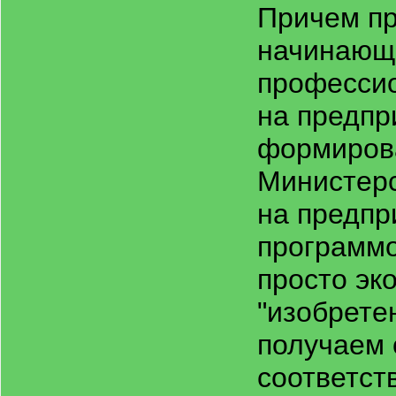
Причем пр
начинающи
профессио
на предпр
формирова
Министерс
на предпр
программо
просто эк
"изобрете
получаем 
соответст