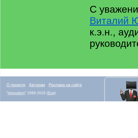
С уважени
Виталий 
к.э.н., ауд
руководите
О проекте
Авторам
Реклама на сайте
"
minjustvrn
" 1999-2026 (
Eng
)