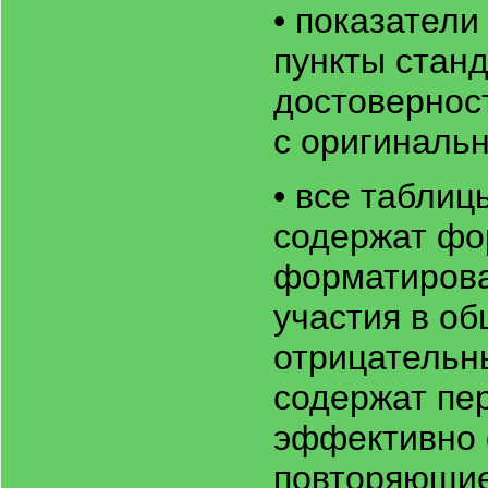
• показатели
пункты станд
достоверност
с оригиналь
• все таблиц
содержат фо
форматирова
участия в о
отрицательны
содержат пе
эффективно 
повторяющие