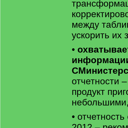
трансформац
корректиров
между табли
ускорить их 
•
охватывае
информации
СМинистерс
отчетности –
продукт при
небольшими,
• отчетность
2012 – реком