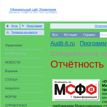
Официальный сайт Управления
Документы. 3-НДФЛ за 2012, 2011 год (3НДФЛ)
Вход
Регистрация
Отчетнос
Подписка на новости
Все
Юстиция
Справки
Мини
Audit-it.ru
/
Програм
Управление
Специальные про
ОТЧЁТНОСТЬ
Отчётность
НОВОСТИ
Воронеж
СТАТЬИ
«
О
Ми
minjustvrn
тр
по
ФОРУМ
от
со
СПРАВОЧНАЯ
требованиям Международных ст