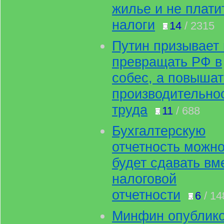
жилье и не плати
налоги
14
/ 2315
Путин призывает 
превращать РФ в
собес, а повышат
производительно
труда
11
/ 688
Бухгалтерскую
отчетность можн
будет сдавать вм
налоговой
отчетности
6
/ 14
Минфин опублик