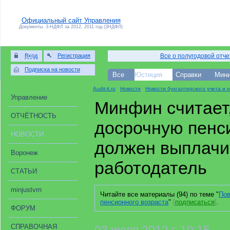
Официальный сайт Управления
Документы. 3-НДФЛ за 2012, 2011 год (3НДФЛ)
Вход
Регистрация
Все о полугодовой отч
Подписка на новости
Все
Юстиция
Справки
Мини
Audit-it.ru
/
Новости
/
Новости бухгалтерского учета и
Управление
Минфин считает,
ОТЧЁТНОСТЬ
досрочную пенс
НОВОСТИ
должен выплачи
Воронеж
работодатель
СТАТЬИ
minjustvrn
Читайте все материалы (94) по теме "
По
пенсионного возраста
"
[
подписаться
]
.
ФОРУМ
СПРАВОЧНАЯ