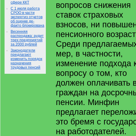
сфере ККТ
вопросов снижения
С 1 июля работа
ставок страховых
СРОО в части
экспертиз отчетов
об оценке де-
взносов, ни повыше
факто блокирована
Весенняя
пенсионного возраст
распродажа: аудит
трех предприятий
Среди предлагаемы
за 2000 рублей
Законодатели
мер, в частности,
предлагают
изменить порядок
изменение подхода 
назначения
трудовых пенсий
вопросу о том, кто
должен оплачивать 
граждан на досрочн
пенсии. Минфин
предлагает перелож
это бремя с государ
на работодателей.