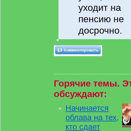
уходит на
пенсию не
досрочно.
Горячие темы. Э
обсуждают:
Начинается
облава на тех,
кто сдает