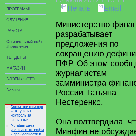
03 июля 2012 г. 10:15
Печать
Email
ПРОГРАММЫ
ОБУЧЕНИЕ
Министерство фина
РАБОТА
разрабатывает
предложения по
Официальный сайт
Управления
сокращению дефици
ТЕНДЕРЫ
ПФР. Об этом сообщ
МАГАЗИН
журналистам
БЛОГИ / ФОТО
замминистра финан
Бланки
России Татьяна
Нестеренко.
Банки при помощи
ФНС усилят
контроль за
Она подтвердила, ч
юрлицами
Минфин хочет
Минфин не обсуждае
увеличить штрафы
и срок давности в