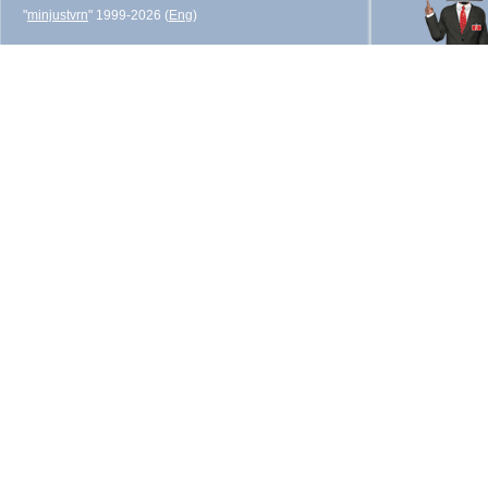
"
minjustvrn
" 1999-2026 (
Eng
)