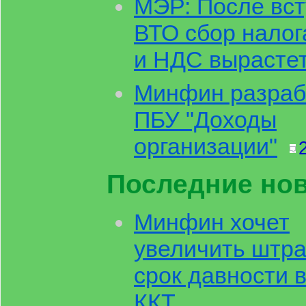
МЭР: После вст
ВТО сбор налог
и НДС вырасте
Минфин разраб
ПБУ "Доходы
организации"
Последние нов
Минфин хочет
увеличить штр
срок давности 
ККТ