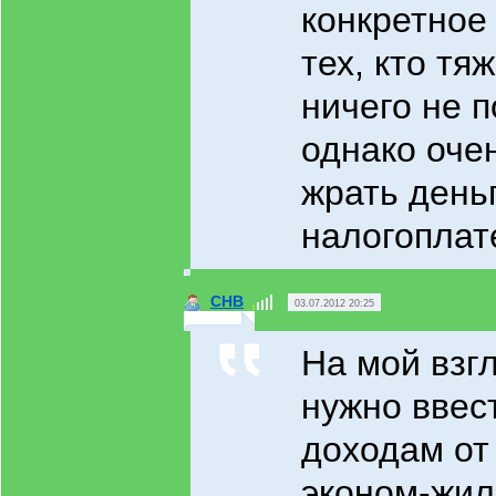
конкретное
тех, кто тяж
ничего не 
однако оче
жрать день
налогоплат
СНВ
03.07.2012 20:25
На мой взг
нужно ввест
доходам от
эконом-жил