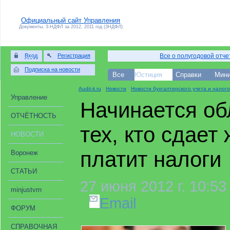
Официальный сайт Управления
Документы. 3-НДФЛ за 2012, 2011 год (3НДФЛ)
Вход
Регистрация
Все о полугодовой отч
Подписка на новости
Все
Юстиция
Справки
Мини
Audit-it.ru
/
Новости
/
Новости бухгалтерского учета и нало
Управление
Начинается об
ОТЧЁТНОСТЬ
тех, кто сдает
НОВОСТИ
платит налоги
Воронеж
СТАТЬИ
27 июня 2012 г. 10:5
minjustvrn
Email
ФОРУМ
СПРАВОЧНАЯ