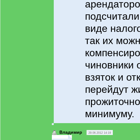
арендаторов
подсчитали
виде налог
так их мож
компенсиро
чиновники 
взяток и от
перейдут ж
прожиточн
минимуму.
Владимир
29.06.2012 14:19