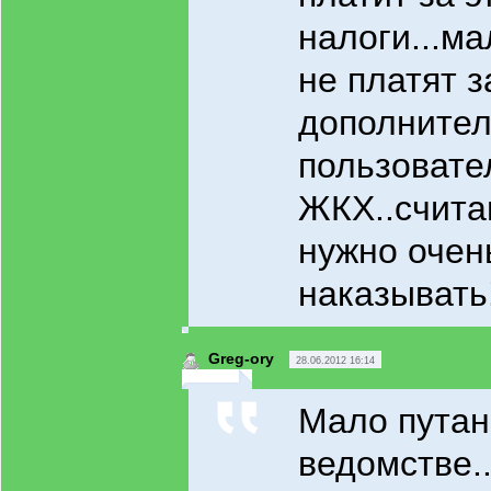
налоги...ма
не платят з
дополнител
пользовате
ЖКХ..счита
нужно очен
наказывать!
Greg-ory
28.06.2012 16:14
Мало путан
ведомстве..