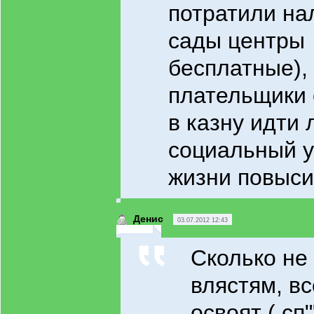
потратили на
сады центры 
бесплатные),
плательщики 
в казну идти
социальный 
жизни повыси
Денис
03.07.2012 12:43
Сколько не
влястям, в
освоят ( сп"