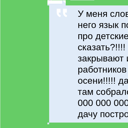
У меня слов 
него язык 
про детски
сказать?!!!!
закрывают 
работников
осени!!!!! д
там собрал
000 000 00
дачу постр