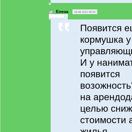
Елена
28.06.2012 09:50
Появится е
кормушка у
управляющи
И у нанима
появится
возожность
на арендод
целью сни
стоимости 
жилья...