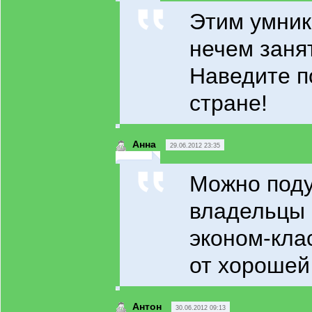
Этим умни
нечем заня
Наведите п
стране!
Анна
29.06.2012 23:35
Можно поду
владельцы 
эконом-кла
от хорошей
Антон
30.06.2012 09:13