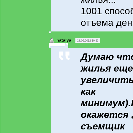
1001 спосо
отъема ден
natalya
28.06.2012 10:23
Думаю что
жилья еще
увеличить
как
минимум).
окажется ,
съемщик