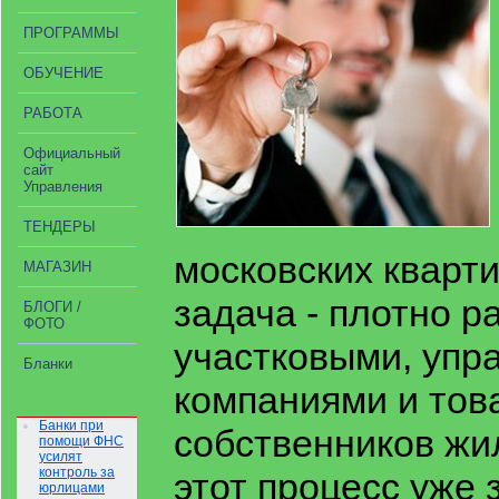
ПРОГРАММЫ
ОБУЧЕНИЕ
РАБОТА
Официальный
сайт
Управления
ТЕНДЕРЫ
московских кварт
МАГАЗИН
задача - плотно р
БЛОГИ /
ФОТО
участковыми, уп
Бланки
компаниями и то
Банки при
собственников жи
помощи ФНС
усилят
контроль за
этот процесс уже 
юрлицами