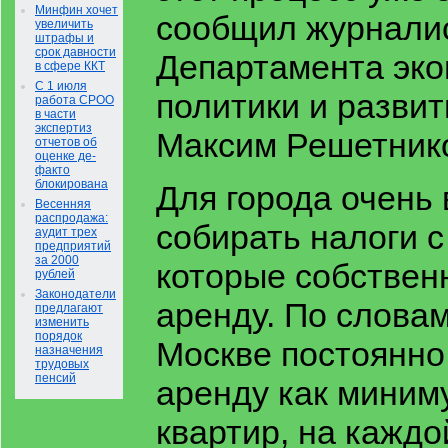
Минфин хочет
сообщил журнали
увеличить
штрафы и
срок давности
Департамента эк
в сфере ККТ
С 1 июля
политики и разви
работа СРОО
в части
экспертиз
Максим Решетник
отчетов об
оценке де-
факто
блокирована
Для города очень
Весенняя
распродажа:
собирать налоги с
аудит трех
предприятий
за 2000
которые собствен
рублей
Законодатели
аренду. По словам
предлагают
изменить
порядок
Москве постоянно
назначения
трудовых
пенсий
аренду как миним
квартир, на каждо