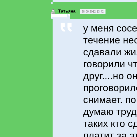
Татьяна
28.06.2012 13:42
у меня сосе
течение не
сдавали жи
говорили чт
друг....но о
проговорил
снимает. по
думаю труд
таких кто с
платит за э