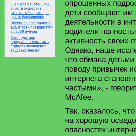
опрошенных подрос
С 1 июля работа СРОО
в части экспертиз
дети сообщают им 
отчетов об оценке де-
факто блокирована
деятельности в инт
Весенняя распродажа:
аудит трех предприятий
родители полность
за 2000 рублей
Законодатели
активность своих о
предлагают изменить
порядок назначения
Однако, наше иссл
трудовых пенсий
что обмана детьми
поводу привычек и
интернета становят
частыми», - говори
McAfee.
Так, оказалось, чт
на хорошую осведо
опасностях интерне