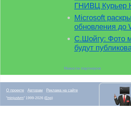
ГНИВЦ Курьер 
Microsoft раскр
обновления до 
С.Шойгу: Фото 
будут публикова
Новости партнеров
О проекте
Авторам
Реклама на сайте
"
minjustvrn
" 1999-2026 (
Eng
)