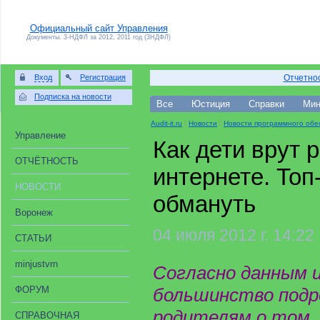
Официальный сайт Управления
Документы. 3-НДФЛ за 2012, 2011 год (3НДФЛ)
Вход
Регистрация
Отчетнос
Подписка на новости
Все
Юстиция
Справки
Мин
Audit-it.ru
/
Новости
/
Новости программного обе
Управление
Как дети врут 
ОТЧЁТНОСТЬ
интернете. Топ
НОВОСТИ
обмануть
Воронеж
04 июля 2012 г. 14:22
СТАТЬИ
minjustvrn
Согласно данным и
ФОРУМ
большинство подр
родителям о том,
СПРАВОЧНАЯ