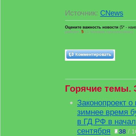
Источник:
CNews
Оцените важность новости
(5* - на
рейтинг:
5
| 1 человек проголосовал)
Горячие темы. 
Законопроект о 
зимнее время б
в ГД РФ в нача
сентября
38
/ 