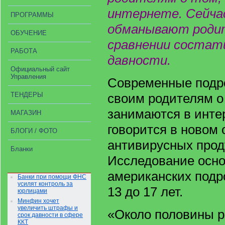
интернете. Сейча
ПРОГРАММЫ
обманывают родит
ОБУЧЕНИЕ
сравнении состат
РАБОТА
давности.
Официальный сайт
Управления
Современные подро
ТЕНДЕРЫ
своим родителям о
занимаются в инте
МАГАЗИН
говорится в новом 
БЛОГИ / ФОТО
антивирусных прод
Бланки
Исследование осно
американских подро
Банки при помощи ФНС
усилят контроль за
13 до 17 лет.
юрлицами
Минфин хочет
увеличить штрафы и
«Около половины 
срок давности в сфере
ККТ