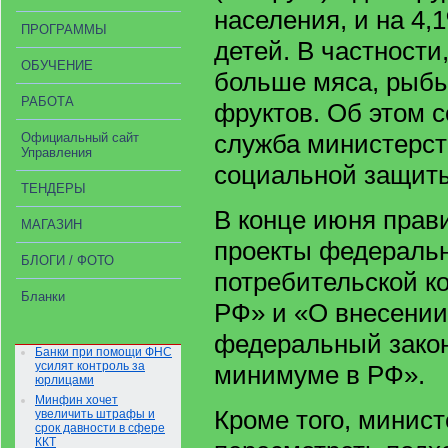
населения, и на 4,1
ПРОГРАММЫ
детей. В частности,
ОБУЧЕНИЕ
больше мяса, рыбы
РАБОТА
фруктов. Об этом 
служба министерст
Официальный сайт
Управления
социальной защит
ТЕНДЕРЫ
В конце июня прав
МАГАЗИН
проекты федеральн
БЛОГИ / ФОТО
потребительской к
Бланки
РФ» и «О внесении
федеральный зако
Банки при помощи ФНС
усилят контроль за
минимуме в РФ».
юрлицами
Минфин хочет
Кроме того, минист
увеличить штрафы и
срок давности в сфере
ККТ