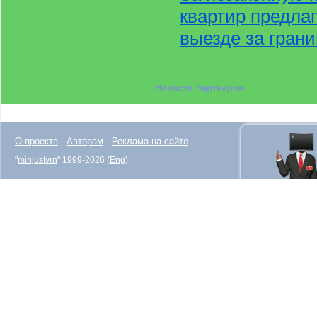
квартир предла
выезде за гран
Новости партнеров
О проекте
Авторам
Реклама на сайте
"
minjustvrn
" 1999-2026 (
Eng
)