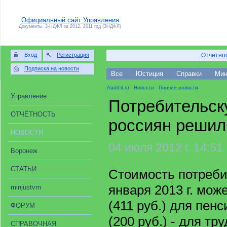
Официальный сайт Управления
Документы. 3-НДФЛ за 2012, 2011 год (3НДФЛ)
Вход
Регистрация
Отчетнос
Подписка на новости
Все
Юстиция
Справки
Мин
Audit-it.ru
/
Новости
/
Прочие новости
Управление
Потребительск
ОТЧЁТНОСТЬ
россиян решил
НОВОСТИ
04 июля 2012 г. 14:51
Воронеж
СТАТЬИ
Стоимость потреби
января 2013 г. мож
minjustvrn
(411 руб.) для пен
ФОРУМ
(200 руб.) - для тр
СПРАВОЧНАЯ