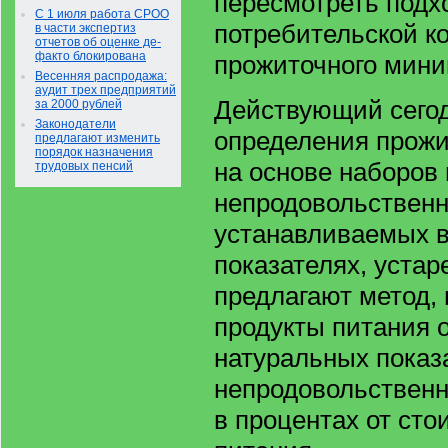
пересмотреть подх
С 1 июля работа СРОО
потребительской к
в части экспертиз
отчетов об оценке де-
факто блокирована
прожиточного мини
Весенняя распродажа:
аудит трех предприятий
Действующий сегод
за 2000 рублей
Законодатели
определения прож
предлагают изменить
порядок назначения
на основе наборов 
трудовых пенсий
непродовольственны
устанавливаемых в
показателях, устар
предлагают метод, 
продукты питания 
натуральных показа
непродовольственн
в процентах от сто