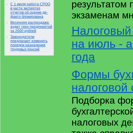
результатом п
С 1 июля работа СРОО
в части экспертиз
экзаменам мн
отчетов об оценке де-
факто блокирована
Весенняя распродажа:
Налоговый
аудит трех предприятий
за 2000 рублей
Законодатели
на июль - 
предлагают изменить
порядок назначения
трудовых пенсий
года
Формы бух
налоговой 
Подборка фо
бухгалтерско
налоговых де