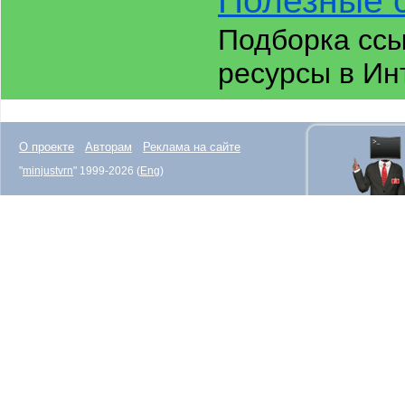
Полезные 
Подборка ссы
ресурсы в Ин
О проекте
Авторам
Реклама на сайте
"
minjustvrn
" 1999-2026 (
Eng
)