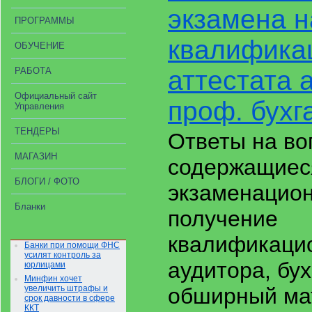
экзамена н
ПРОГРАММЫ
квалифика
ОБУЧЕНИЕ
РАБОТА
аттестата 
Официальный сайт
проф. бухг
Управления
ТЕНДЕРЫ
Ответы на во
МАГАЗИН
содержащиес
БЛОГИ / ФОТО
экзаменацион
Бланки
получение
квалификацио
Банки при помощи ФНС
усилят контроль за
аудитора, бу
юрлицами
Минфин хочет
увеличить штрафы и
обширный ма
срок давности в сфере
ККТ