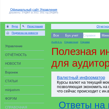
Официальный сайт Управления
Документы. 3-НДФЛ за 2012, 2011 год (3НДФЛ)
Вход
Регистрация
Отчетнос
Подписка на новости
Все
Бух.учет
Справки
Мини
Audit-it.ru
/
Справочная
/
Справки
Управление
Полезная и
ОТЧЁТНОСТЬ
для аудито
НОВОСТИ
Воронеж
Валютный информатор
СТАТЬИ
Курсы валют на текущий мо
позволяющая экономить на 
minjustvrn
что сейчас происходит с ин
ФОРУМ
Ответы на
СПРАВОЧНАЯ