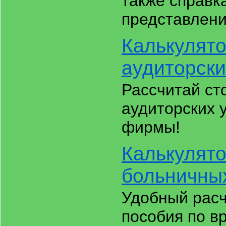
также справк
представлен
Калькулято
аудиторски
Рассчитай ст
аудиторских 
фирмы!
Калькулят
больничны
Удобный рас
пособия по в