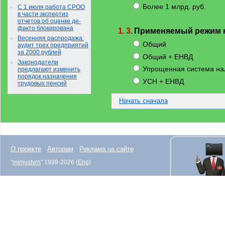
Более 1 млрд. руб.
С 1 июля работа СРОО
в части экспертиз
отчетов об оценке де-
факто блокирована
1.
3.
Применяемый режим 
Весенняя распродажа:
Общий
аудит трех предприятий
за 2000 рублей
Общий + ЕНВД
Законодатели
Упрощенная система на
предлагают изменить
порядок назначения
УСН + ЕНВД
трудовых пенсий
Начать сначала
О проекте
Авторам
Реклама на сайте
"
minjustvrn
" 1999-2026 (
Eng
)