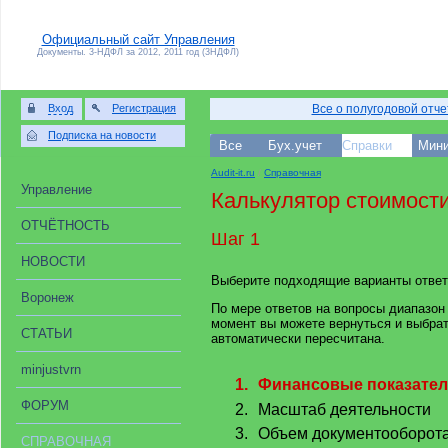
Официальный сайт Управления
Документы. 3-НДФЛ за 2012, 2011 год (3НДФЛ)
Вход
Регистрация
Все о полугодовой отч
Подписка на новости
Все
Бух.учет
Справки
Мини
Audit-it.ru
/
Справочная
Управление
Калькулятор стоимости
ОТЧЁТНОСТЬ
Шаг 1
НОВОСТИ
Выберите подходящие варианты ответ
Воронеж
По мере ответов на вопросы диапазон
момент вы можете вернуться и выбрат
СТАТЬИ
автоматически пересчитана.
minjustvrn
1.
Финансовые показате
ФОРУМ
2.
Масштаб деятельности
3.
Объем документооборот
СПРАВОЧНАЯ