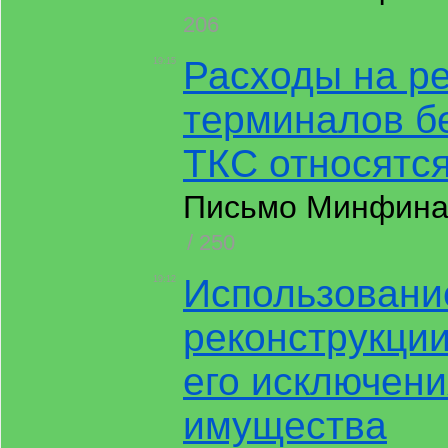
206
Расходы на р
19:15
терминалов б
ТКС относятс
Письмо Минфина Р
/ 250
Использовани
19:12
реконструкции
его исключени
имущества