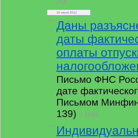
256
16 июня 2012
Даны разъясн
19:26
даты фактичес
оплаты отпуск
налогообложе
Письмо ФНС Росс
дате фактическог
Письмом Минфина 
139)
/ 1095
Индивидуальн
19:25