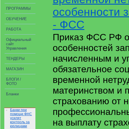
особенности 
ПРОГРАММЫ
ОБУЧЕНИЕ
- ФСС
РАБОТА
Приказ ФСС РФ о
Официальный
сайт
особенностей за
Управления
начисленным и у
ТЕНДЕРЫ
обязательное со
МАГАЗИН
временной нетруд
БЛОГИ /
ФОТО
материнством и 
Бланки
страхованию от н
профессиональны
Банки при
помощи ФНС
усилят
на выплату страх
контроль за
юрлицами