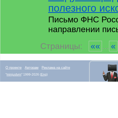
полезного иск
Письмо ФНС Росс
направлении пис
Страницы:
««
...
«
О проекте
Авторам
Реклама на сайте
"
minjustvrn
" 1999-2026 (
Eng
)