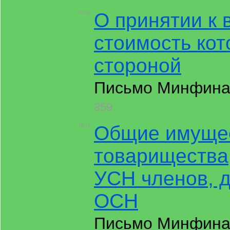
О принятии к 
19:20
стоимость ко
стороной
Письмо Минфина 
359
Общие имущес
19:18
товарищества
УСН членов, 
ОСН
Письмо Минфина Р