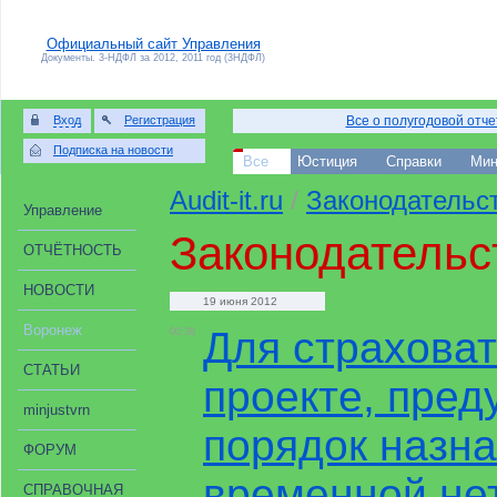
Официальный сайт Управления
Документы. 3-НДФЛ за 2012, 2011 год (3НДФЛ)
Вход
Регистрация
Все о полугодовой отч
Подписка на новости
Все
Юстиция
Справки
Мин
Audit-it.ru
/
Законодательс
Управление
Законодательс
ОТЧЁТНОСТЬ
НОВОСТИ
19 июня 2012
Воронеж
Для страхова
00:38
СТАТЬИ
проекте, пре
minjustvrn
порядок назна
ФОРУМ
временной не
СПРАВОЧНАЯ