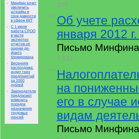
359
Минфин хочет
увеличить
штрафы и
Об учете расх
срок давности
00:35
в сфере ККТ
С 1 июля
января 2012 г.
работа СРОО
в части
экспертиз
отчетов об
Письмо Минфина Р
оценке де-
факто
/ 237
блокирована
Весенняя
распродажа:
Налогоплател
00:32
аудит трех
предприятий
за 2000
на пониженные
рублей
Законодатели
предлагают
его в случае 
изменить
порядок
назначения
видам деятел
трудовых
пенсий
Письмо Минфина Р