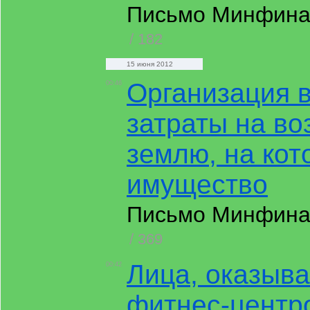
Письмо Минфина Р
/ 182
15 июня 2012
Организация в
00:46
затраты на в
землю, на кот
имущество
Письмо Минфина Р
/ 369
Лица, оказыв
00:42
фитнес-центр