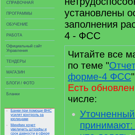
нетрудоспособ
СПРАВОЧНАЯ
установлены о
ПРОГРАММЫ
заполнения ра
ОБУЧЕНИЕ
4 - ФСС
РАБОТА
Официальный сайт
Управления
Читайте все м
ТЕНДЕРЫ
по теме "
Отчет
МАГАЗИН
форме-4 ФСС
БЛОГИ / ФОТО
Есть обновлен
Бланки
числе:
Банки при помощи ФНС
Уточненный
усилят контроль за
юрлицами
принимают: 
Минфин хочет
увеличить штрафы и
срок давности в сфере