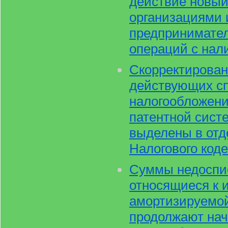
действие новый
организациями
предпринимате
операций с нал
Скорректирован
действующих с
налогообложени
патентной сист
выделены в отд
Налогового код
Суммы недоспи
относящиеся к 
амортизируемой
продолжают нач