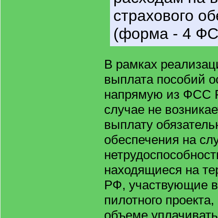
страхового о
(форма - 4 ФС
В рамках реализац
выплата пособий о
напрямую из ФСС Р
случае не возникае
выплату обязательн
обеспечения на сл
нетрудоспособности
находящиеся на те
РФ, участвующие в
пилотного проекта,
объеме уплачиват