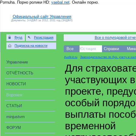
Pornuha. Порно ролики HD:
yaebal.net
. Онлайн порно.
Официальный сайт Управления
Документы. 3-НДФЛ за 2012, 2011 год (3НДФЛ)
Вход
Регистрация
Все о полугодовой отч
Подписка на новости
Все
Юстиция
Справки
Мини
Audit-it.ru
/
Законодательство по бух. учету и на
Управление
Для страховат
ОТЧЁТНОСТЬ
участвующих в
НОВОСТИ
проекте, пред
Воронеж
особый порядо
СТАТЬИ
выплаты пособ
minjustvrn
временной
ФОРУМ