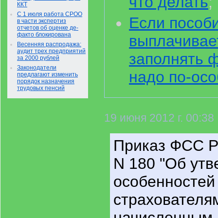
что делать
;
ККТ
С 1 июля работа СРОО
Если пособ
в части экспертиз
отчетов об оценке де-
факто блокирована
выплачивае
Весенняя распродажа:
аудит трех предприятий
заполнять 
за 2000 рублей
Законодатели
надо по-ос
предлагают изменить
порядок назначения
трудовых пенсий
19 июня 2012 г. 00:38
Приказ ФСС Р
N 180 "Об ут
особенностей
страхователя
начисленным 