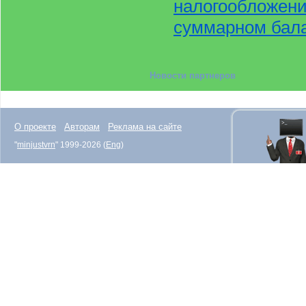
налогообложени
суммарном бала
Новости партнеров
О проекте
Авторам
Реклама на сайте
"
minjustvrn
" 1999-2026 (
Eng
)