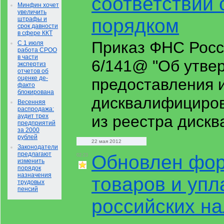
соответствии
Минфин хочет
увеличить
порядком
штрафы и
срок давности
в сфере ККТ
Приказ ФНС Росс
С 1 июля
работа СРОО
в части
6/141@ "Об утве
экспертиз
отчетов об
оценке де-
предоставления 
факто
блокирована
дисквалифициров
Весенняя
распродажа:
аудит трех
из реестра диск
предприятий
за 2000
рублей
22 мая 2012
Законодатели
предлагают
Обновлен фор
02:23
изменить
порядок
назначения
товаров и упл
трудовых
пенсий
российских н