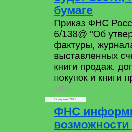
бумаге
Приказ ФНС Росс
6/138@ "Об утве
фактуры, журнал
выставленных сче
книги продаж, до
покупок и книги 
2389
12 апреля 2012
ФНС информи
18:16
возможности 