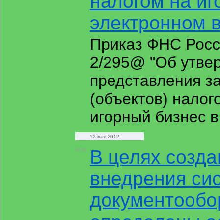
налогом на иг
электронном 
Приказ ФНС Росс
2/295@ "Об утве
представления за
(объектов) налог
игорный бизнес 
12 мая 2012
В целях созда
14:18
внедрения си
документообо