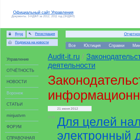
Официальный сайт Управления
Документы. 3-НДФЛ за 2012, 2011 год (3НДФЛ)
Вход
Регистрация
Отчетнос
Подписка на новости
Все
Юстиция
Справки
Мин
Audit-it.ru
/
Законодательс
Управление
деятельности
ОТЧЁТНОСТЬ
Законодательс
НОВОСТИ
информационн
Воронеж
СТАТЬИ
21 июня 2012
minjustvrn
Для целей нал
20:31
ФОРУМ
электронный 
СПРАВОЧНАЯ