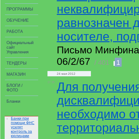
неквалифицир
ПРОГРАММЫ
равнозначен 
ОБУЧЕНИЕ
РАБОТА
носителе, под
Официальный
Письмо Минфина Р
сайт
Управления
06/2/67
/ 401
1
ТЕНДЕРЫ
МАГАЗИН
24 мая 2012
Для получени
17:35
БЛОГИ /
ФОТО
дисквалифици
Бланки
необходимо о
Банки при
помощи ФНС
территориаль
усилят
контроль за
юрлицами