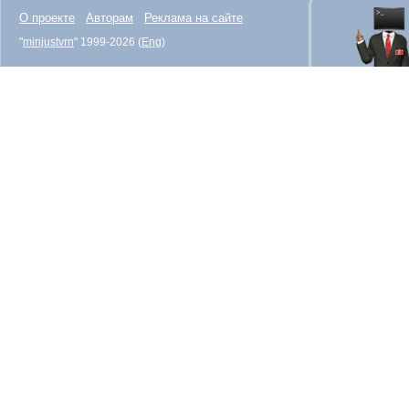
О проекте
Авторам
Реклама на сайте
"
minjustvrn
" 1999-2026 (
Eng
)