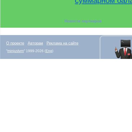
суммарном бала
Новости партнеров
О проекте
Авторам
Реклама на сайте
"
minjustvrn
" 1999-2026 (
Eng
)