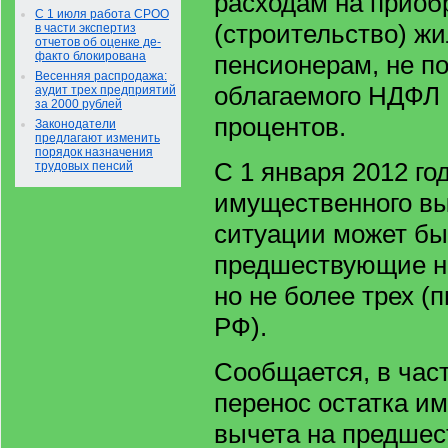
расходам на приоб
С 1 июля работа СРОО
(строительство) ж
в части экспертиз
отчетов об оценке де-
факто блокирована
пенсионерам, не п
Весенняя распродажа:
облагаемого НДФЛ 
аудит трех предприятий
за 2000 рублей
процентов.
Законодатели
предлагают изменить
порядок назначения
С 1 января 2012 го
трудовых пенсий
имущественного вы
ситуации может бы
предшествующие н
но не более трех (пп
РФ).
Сообщается, в част
перенос остатка и
вычета на предше