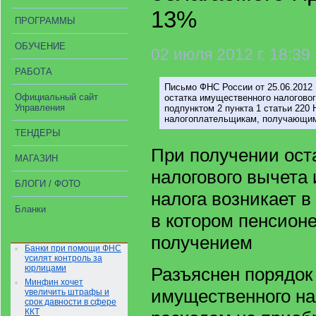
13%
ПРОГРАММЫ
ОБУЧЕНИЕ
02 июля 2012 г. 18:39
РАБОТА
Письмо ФНС России от 25.06.2012
Официальный сайт
остатка имущественного налоговог
Управления
подпунктом 2 пункта 1 статьи 220 
налогоплательщикам, получающим
ТЕНДЕРЫ
При получении ост
МАГАЗИН
налогового вычета
БЛОГИ / ФОТО
налога возникает в
Бланки
в котором пенсионе
получением
Банки при помощи ФНС
усилят контроль за
юрлицами
Разъяснен порядок
Минфин хочет
имущественного на
увеличить штрафы и
срок давности в сфере
ККТ