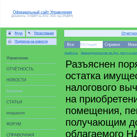
Официальный сайт Управления
Документы. 3-НДФЛ за 2012, 2011 год (3НДФЛ)
Вход
Регистрация
Отчетнос
Подписка на новости
Все
Юстиция
Справки
Мини
Audit-it.ru
/
Законодательство по бух. учету и на
Управление
Разъяснен пор
ОТЧЁТНОСТЬ
остатка имуще
НОВОСТИ
налогового вы
Воронеж
на приобретен
СТАТЬИ
помещения, пе
minjustvrn
получающим д
ФОРУМ
облагаемого Н
СПРАВОЧНАЯ