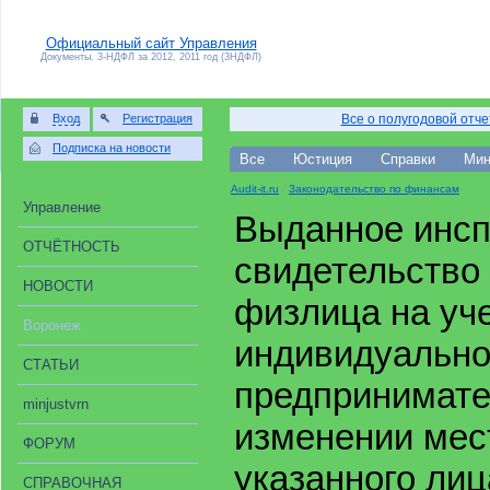
Официальный сайт Управления
Документы. 3-НДФЛ за 2012, 2011 год (3НДФЛ)
Вход
Регистрация
Все о полугодовой отч
Подписка на новости
Все
Юстиция
Справки
Мин
Audit-it.ru
/
Законодательство по финансам
Управление
Выданное инсп
ОТЧЁТНОСТЬ
свидетельство 
НОВОСТИ
физлица на уче
Воронеж
индивидуально
СТАТЬИ
предпринимате
minjustvrn
изменении мес
ФОРУМ
указанного лиц
СПРАВОЧНАЯ