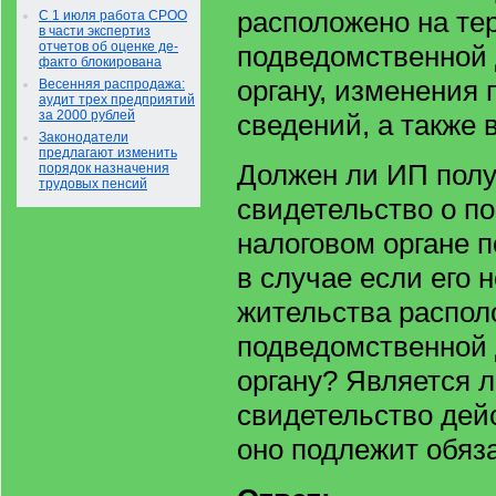
расположено на те
С 1 июля работа СРОО
в части экспертиз
отчетов об оценке де-
подведомственной 
факто блокирована
органу, изменения
Весенняя распродажа:
аудит трех предприятий
за 2000 рублей
сведений, а также в
Законодатели
предлагают изменить
Должен ли ИП полу
порядок назначения
трудовых пенсий
свидетельство о по
налоговом органе п
в случае если его 
жительства распол
подведомственной 
органу? Является л
свидетельство дей
оно подлежит обяз