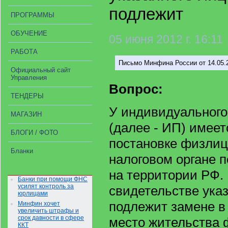
подлежит
ПРОГРАММЫ
ОБУЧЕНИЕ
05 июня 2012 г. 16:11
РАБОТА
Письмо Минфина России от 14.05.2
Официальный сайт
Управления
Вопрос:
ТЕНДЕРЫ
У индивидуального
МАГАЗИН
(далее - ИП) имеет
БЛОГИ / ФОТО
постановке физлица
Бланки
налоговом органе п
на территории РФ.
Банки при помощи ФНС
усилят контроль за
свидетельстве указ
юрлицами
подлежит замене в 
Минфин хочет
увеличить штрафы и
срок давности в сфере
место жительства
ККТ