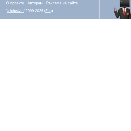
О проекте
Авторам
Реклама на сайте
"
minjustvrn
" 1999-2026 (
Eng
)