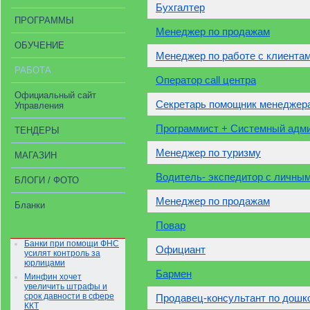
Бухгалтер
ПРОГРАММЫ
Менеджер по продажам
ОБУЧЕНИЕ
Менеджер по работе с клиента
РАБОТА
Оператор call центра
Официальный сайт
Секретарь помощник менеджер
Управления
Программист + Системный адм
ТЕНДЕРЫ
Менеджер по туризму
МАГАЗИН
Водитель- экспедитор с личны
БЛОГИ / ФОТО
Менеджер по продажам
Бланки
Повар
Банки при помощи ФНС
Официант
усилят контроль за
юрлицами
Бармен
Минфин хочет
увеличить штрафы и
срок давности в сфере
Продавец-консультант по дошк
ККТ