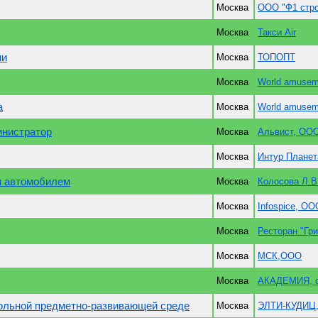
Москва
ООО "Ф1 стро
Москва
Такси Air
ми
Москва
ТОПОПТ
Москва
World amusem
а
Москва
World amusem
инистратор
Москва
Альвист, ОО
Москва
Интур Плане
м автомобилем
Москва
Колосова Л.В
Москва
Infospice, О
Москва
Ресторан "Гр
Москва
МСК,ООО
Москва
АКАДЕМИЯ, с
ольной предметно-развивающей среде
Москва
ЭЛТИ-КУДИЦ