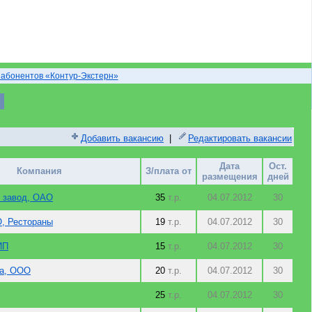
 абонентов «Контур-Экстерн»
Добавить вакансию
|
Редактировать вакансии
Дата
Ост.
Компания
З/плата от
размещения
дней
 завод, ОАО
35
т.р.
04.07.2012
30
 Рестораны
19
т.р.
04.07.2012
30
ИП
15
т.р.
04.07.2012
30
та, ООО
20
т.р.
04.07.2012
30
25
т.р.
04.07.2012
30