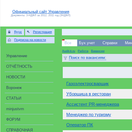
Официальный сайт Управления
Документы. 3-НДФЛ за 2012, 2011 год (3НДФЛ)
Вход
Регистрация
Подписка на новости
Все
Бух.учет
Справки
Мин
Audit-it.ru
/
Работа
/
Вакансии
Управление
Поиск по вакансиям:
ОТЧЁТНОСТЬ
НОВОСТИ
Газоэлектросварщик
Воронеж
Уборщица в ресторан
СТАТЬИ
Ассистент PR-менеджера
minjustvrn
Менеджер по туризму
ФОРУМ
Оператор ПК
СПРАВОЧНАЯ