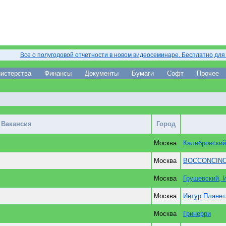
Все о полугодовой отчетности в новом видеосеминаре. Бесплатно для
истерства
Финансы
Документы
Бумаги
Софт
Прочее
Вакансия
Город
Москва
Калибровский
Москва
BOCCONCINO,
Москва
Грушевский, 
Москва
Интур Плане
Москва
Гринерри