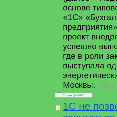
основе типов
«1С» «Бухгал
предприятия
проект внедр
успешно выпол
где в роли за
выступала од
энергетически
Москвы.
/ 3045
02 декабря 2010
1С не позв
14:11