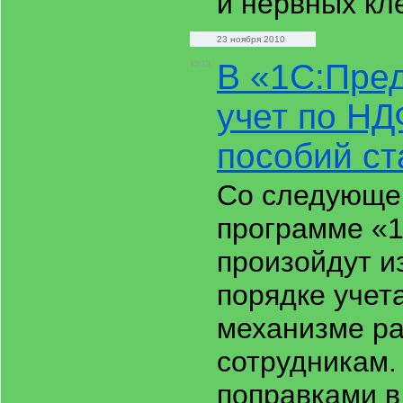
и нервных кл
23 ноября 2010
В «1С:Пре
15:13
учет по НД
пособий ст
Со следующег
программе «
произойдут и
порядке учет
механизме ра
сотрудникам.
поправками в