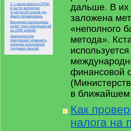
дальше. В их
С 1 июля работа СРОО
в части экспертиз
отчетов об оценке де-
заложена ме
факто блокирована
Весенняя распродажа:
«неполного б
аудит трех предприятий
за 2000 рублей
Законодатели
метода». Кста
предлагают изменить
порядок назначения
используется 
трудовых пенсий
международн
финансовой о
(Министерств
в ближайшем
Как провер
13:04
налога на 