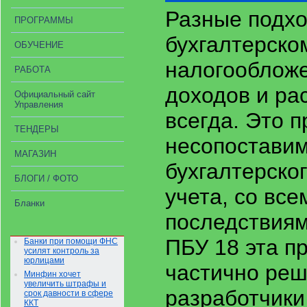
Разные подхо
ПРОГРАММЫ
бухгалтерском
ОБУЧЕНИЕ
налогооблож
РАБОТА
доходов и ра
Официальный сайт
Управления
всегда. Это п
ТЕНДЕРЫ
несопостави
МАГАЗИН
бухгалтерског
БЛОГИ / ФОТО
учета, со вс
Бланки
последствиям
ПБУ 18 эта п
Банки при помощи ФНС
усилят контроль за
юрлицами
частично реш
Минфин хочет
увеличить штрафы и
разработчики
срок давности в сфере
ККТ