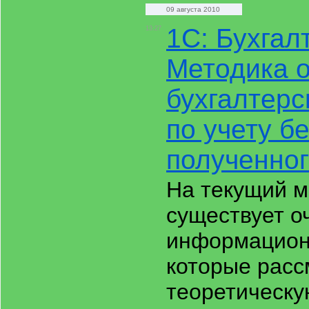
09 августа 2010
1С: Бухгал
13:27
Методика 
бухгалтерс
по учету б
полученно
На текущий 
существует о
информацион
которые рас
теоретическу