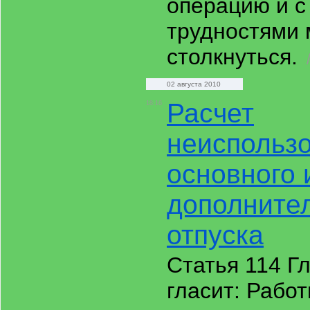
операцию и с
трудностями 
столкнуться.
02 августа 2010
Расчет
18:16
неиспольз
основного 
дополните
отпуска
Статья 114 Г
гласит: Рабо