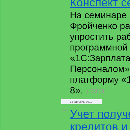
Конспект 
На семинаре
Фройченко ра
упростить ра
программной
«1С:Зарплата
Персоналом»
платформу «
8».
/ 2313
16 августа 2010
Учет полу
17:01
кредитов и