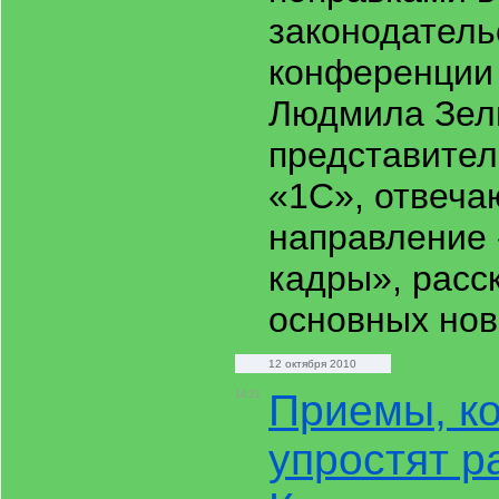
законодатель
конференции
Людмила Зел
представител
«1С», отвеча
направление 
кадры», расс
основных но
12 октября 2010
Приемы, к
14:21
упростят р