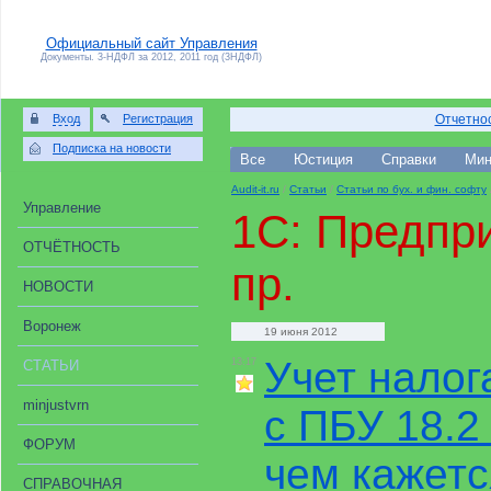
Официальный сайт Управления
Документы. 3-НДФЛ за 2012, 2011 год (3НДФЛ)
Вход
Регистрация
Отчетнос
Подписка на новости
Все
Юстиция
Справки
Мин
Audit-it.ru
/
Статьи
/
Статьи по бух. и фин. софту
Управление
1C: Предпри
ОТЧЁТНОСТЬ
пр.
НОВОСТИ
Воронеж
19 июня 2012
Учет налог
13:17
СТАТЬИ
minjustvrn
с ПБУ 18.2
ФОРУМ
чем кажетс
СПРАВОЧНАЯ