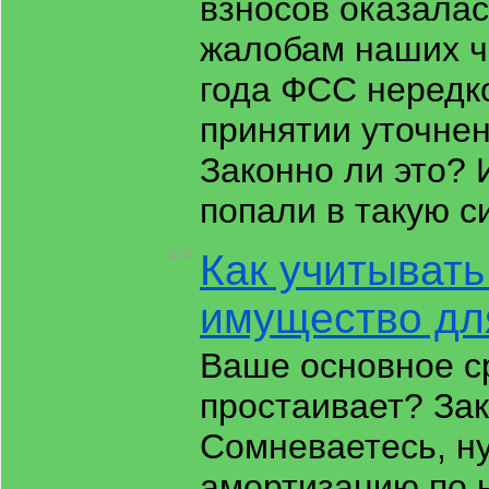
взносов оказалас
жалобам наших чи
года ФСС нередк
принятии уточне
Законно ли это? 
попали в такую 
Как учитыват
11:35
имущество дл
Ваше основное с
простаивает? За
Сомневаетесь, н
амортизацию по н