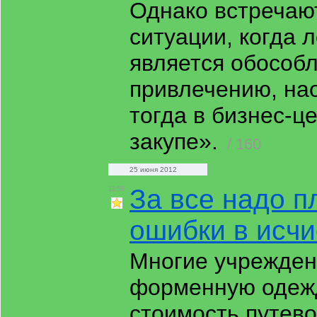
Однако встречаю
ситуации, когда 
является обособл
привлечению, нао
тогда в бизнес-ц
закупе».
/ 160
25 июня 2012
За все надо п
12:58
ошибки в исч
Многие учрежден
форменную одежд
стоимость путево