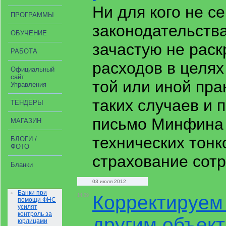
Ни для кого не с
ПРОГРАММЫ
законодательств
ОБУЧЕНИЕ
зачастую не раск
РАБОТА
расходов в целя
Официальный
сайт
той или иной пра
Управления
таких случаев и
ТЕНДЕРЫ
письмо Минфина 
МАГАЗИН
технических тонк
БЛОГИ /
ФОТО
страхование сот
Бланки
03 июля 2012
Банки при
Корректируем
14:39
помощи ФНС
усилят
контроль за
другим объек
юрлицами