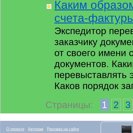
Каким образо
16:24
счета-фактур
Экспедитор пере
заказчику докум
от своего имени 
документов. Как
перевыставлять 
Каков порядок з
Страницы:
1
2
3
О проекте
Авторам
Реклама на сайте