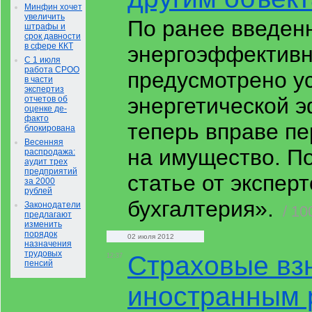
Минфин хочет
увеличить
По ранее введен
штрафы и
срок давности
в сфере ККТ
энергоэффективн
С 1 июля
работа СРОО
предусмотрено у
в части
экспертиз
энергетической 
отчетов об
оценке де-
факто
теперь вправе пе
блокирована
Весенняя
на имущество. По
распродажа:
аудит трех
предприятий
статье от экспер
за 2000
рублей
бухгалтерия».
Законодатели
/ 10
предлагают
изменить
порядок
02 июля 2012
назначения
трудовых
Страховые вз
12:37
пенсий
иностранным 