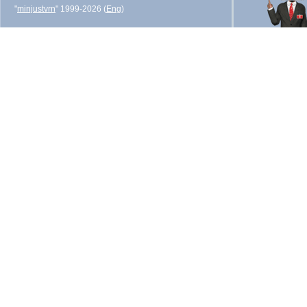
"
minjustvrn
" 1999-2026 (
Eng
)