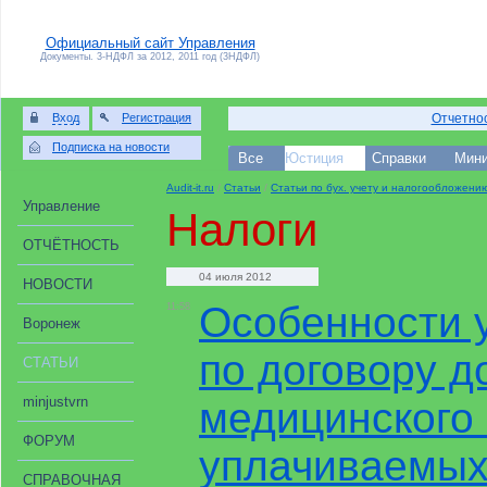
Официальный сайт Управления
Документы. 3-НДФЛ за 2012, 2011 год (3НДФЛ)
Вход
Регистрация
Отчетнос
Подписка на новости
Все
Юстиция
Справки
Мини
Audit-it.ru
/
Статьи
/
Статьи по бух. учету и налогообложени
Управление
Налоги
ОТЧЁТНОСТЬ
04 июля 2012
НОВОСТИ
Особенности 
11:58
Воронеж
по договору д
СТАТЬИ
minjustvrn
медицинского 
ФОРУМ
уплачиваемых
СПРАВОЧНАЯ