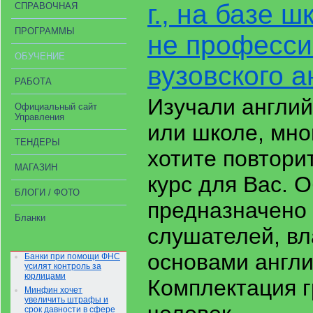
г., на базе 
СПРАВОЧНАЯ
ПРОГРАММЫ
не професси
ОБУЧЕНИЕ
вузовского а
РАБОТА
Изучали англий
Официальный сайт
Управления
или школе, мно
ТЕНДЕРЫ
хотите повторит
МАГАЗИН
курс для Вас. 
БЛОГИ / ФОТО
предназначено
Бланки
слушателей, в
основами англи
Банки при помощи ФНС
усилят контроль за
юрлицами
Комплектация г
Минфин хочет
увеличить штрафы и
срок давности в сфере