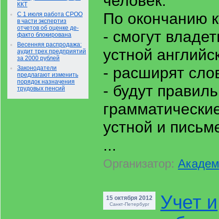
человек.
ККТ
По окончанию к
С 1 июля работа СРОО
в части экспертиз
отчетов об оценке де-
- смогут владе
факто блокирована
Весенняя распродажа:
устной английс
аудит трех предприятий
за 2000 рублей
- расширят сло
Законодатели
предлагают изменить
порядок назначения
- будут правил
трудовых пенсий
грамматические
устной и письм
...
Организатор:
Академ
Учет и
15 октября 2012
Санкт-Петербург