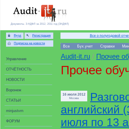
Документы. 3-НДФЛ за 2012, 2011 год (3НДФЛ)
Вход
Регистрация
Все о полугодовой отч
Подписка на новости
Все
Бух.учет
Справки
Мин
Audit-it.ru
/
Прочее о
Управление
Прочее обу
ОТЧЁТНОСТЬ
НОВОСТИ
Воронеж
Разгов
16 июля 2012
Москва
СТАТЬИ
английский (
minjustvrn
июля по 13 а
ФОРУМ