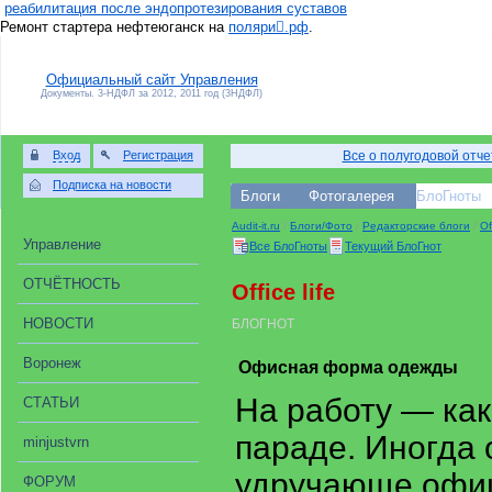
реабилитация после эндопротезирования суставов
Ремонт стартера нефтеюганск на
поляри𚦺.рф
.
Официальный сайт Управления
Документы. 3-НДФЛ за 2012, 2011 год (3НДФЛ)
Вход
Регистрация
Все о полугодовой отч
Подписка на новости
Блоги
Фотогалерея
БлоГноты
Audit-it.ru
/
Блоги/Фото
/
Редакторские блоги
/
Of
Управление
Все БлоГноты
Текущий БлоГнот
ОТЧЁТНОСТЬ
Office life
НОВОСТИ
БЛОГНОТ
Воронеж
Офисная форма одежды
На работу — как
СТАТЬИ
параде. Иногда
minjustvrn
удручающе офиц
ФОРУМ