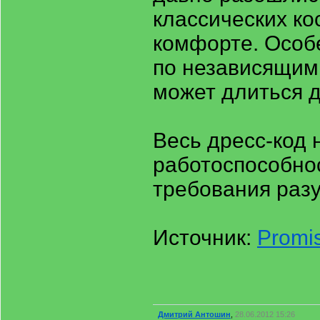
классических к
комфорте. Особе
по независящим
может длиться д
Весь дресс-код 
работоспособнос
требования раз
Источник:
Promis
Дмитрий Антошин
,
28.06.2012 15:26