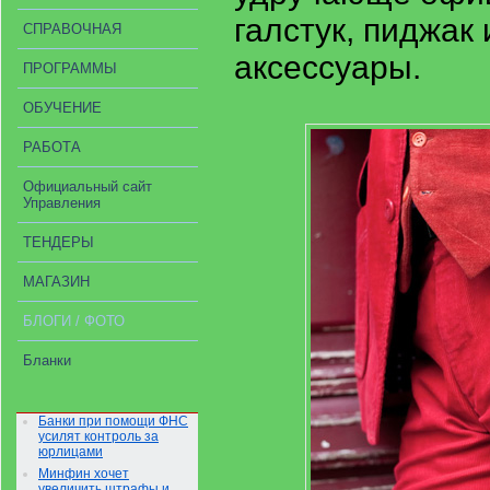
галстук, пиджак
СПРАВОЧНАЯ
аксессуары.
ПРОГРАММЫ
ОБУЧЕНИЕ
РАБОТА
Официальный сайт
Управления
ТЕНДЕРЫ
МАГАЗИН
БЛОГИ / ФОТО
Бланки
Банки при помощи ФНС
усилят контроль за
юрлицами
Минфин хочет
увеличить штрафы и