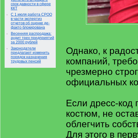
срок давности в сфере
ККТ
С 1 июля работа СРОО
в части экспертиз
отчетов об оценке де-
факто блокирована
Весенняя распродажа:
аудит трех предприятий
за 2000 рублей
Однако, к радос
Законодатели
предлагают изменить
порядок назначения
компаний, требо
трудовых пенсий
чрезмерно строг
официальных к
Если дресс-код 
костюм, не оста
облегчить собст
Для этого в пер