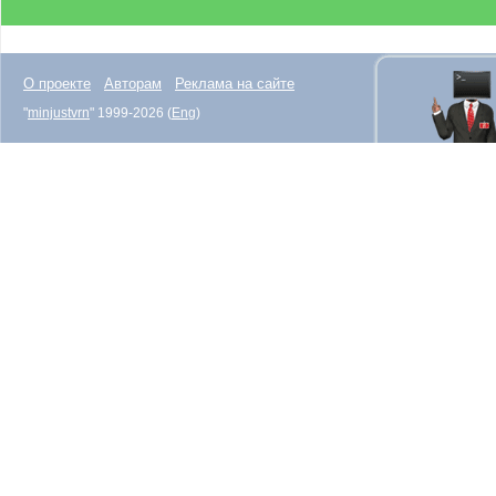
О проекте
Авторам
Реклама на сайте
"
minjustvrn
" 1999-2026 (
Eng
)