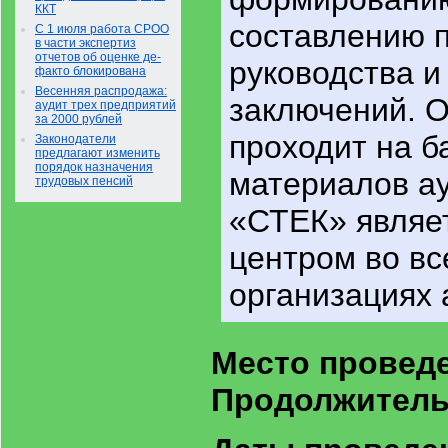
ККТ
составлению 
С 1 июля работа СРОО
в части экспертиз
отчетов об оценке де-
руководства и
факто блокирована
Весенняя распродажа:
заключений. О
аудит трех предприятий
за 2000 рублей
проходит на б
Законодатели
предлагают изменить
порядок назначения
материалов ау
трудовых пенсий
«СТЕК» являе
центром во в
организациях 
Место провед
Продолжитель