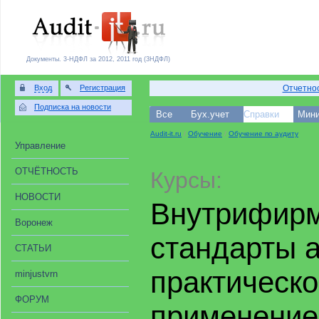
Документы. 3-НДФЛ за 2012, 2011 год (3НДФЛ)
Вход
Регистрация
Отчетнос
Подписка на новости
Все
Бух.учет
Справки
Мини
Audit-it.ru
/
Обучение
/
Обучение по аудиту
Управление
ОТЧЁТНОСТЬ
Курсы:
НОВОСТИ
Внутрифир
Воронеж
стандарты а
СТАТЬИ
практическ
minjustvrn
ФОРУМ
применение