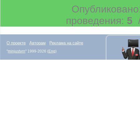
Опубликовано
проведения:
5
/
О проекте
Авторам
Реклама на сайте
"
minjustvrn
" 1999-2026 (
Eng
)