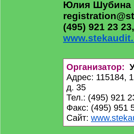
Юлия Шубина
registration@st
(495) 921 23 23
www.stekaudit.
Организатор:
У
Адрес: 115184, 1
д. 35
Тел.: (495) 921 2
Факс: (495) 951 
Сайт:
www.stekau