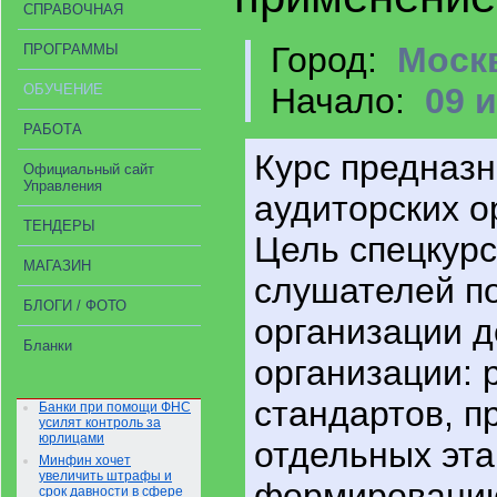
СПРАВОЧНАЯ
Город:
Моск
ПРОГРАММЫ
ОБУЧЕНИЕ
Начало:
09 и
РАБОТА
Курс предназн
Официальный сайт
Управления
аудиторских о
ТЕНДЕРЫ
Цель спецкурс
МАГАЗИН
слушателей п
БЛОГИ / ФОТО
организации д
Бланки
организации:
стандартов, п
Банки при помощи ФНС
усилят контроль за
юрлицами
отдельных эта
Минфин хочет
увеличить штрафы и
формированию
срок давности в сфере