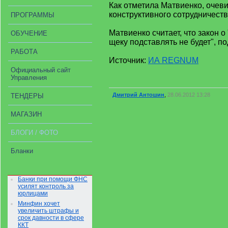
Как отметила Матвиенко, очев
конструктивного сотрудничест
ПРОГРАММЫ
Матвиенко считает, что закон о
ОБУЧЕНИЕ
щеку подставлять не будет", п
РАБОТА
Источник:
ИА REGNUM
Официальный сайт
Управления
Дмитрий Антошин
,
28.06.2012 13:28
ТЕНДЕРЫ
МАГАЗИН
БЛОГИ / ФОТО
Бланки
Банки при помощи ФНС
усилят контроль за
юрлицами
Минфин хочет
увеличить штрафы и
срок давности в сфере
ККТ