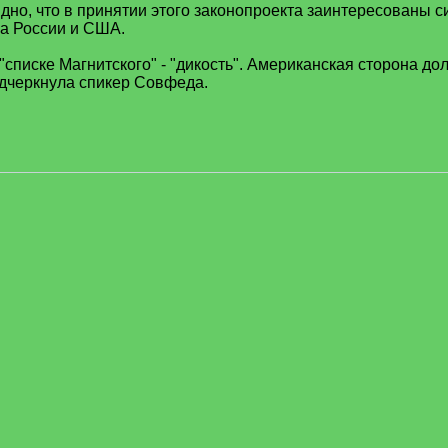
идно, что в принятии этого законопроекта заинтересованы 
ва России и США.
 "списке Магнитского" - "дикость". Американская сторона д
одчеркнула спикер Совфеда.