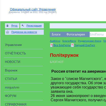
Официальный сайт Управления
Документы. 3-НДФЛ за 2012, 2011 год (3НДФЛ)
Вход
Регистрация
Подписка на новости
Блоги
Фотогалерея
БлоГноты
Audit-it.ru
/
Блоги/Фото
/
Редакторские блоги
/
По
Управление
Все БлоГноты
Текущий БлоГнот
ОТЧЁТНОСТЬ
Полitкружок
НОВОСТИ
БЛОГНОТ
Воронеж
Россия ответит на американ
Закон о "списке Магнитского"
СТАТЬИ
другого государства. Об этом
уважающее себя государство се
minjustvrn
заявила она.
26 июня законопроект о введе
ФОРУМ
Сергея Магнитского, получил 
СПРАВОЧНАЯ