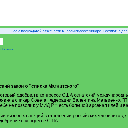
Все о полугодовой отчетности в новом видеосеминаре. Бесплатно для
лitкружок
ский закон о "списке Магнитского"
, который одобрил в конгрессе США сенатский международн
 заявила спикер Совета Федерации Валентина Матвиенко. "
бе не позволит, у МИД РФ есть большой арсенал идей и вар
нии визовых санкций в отношении российских чиновников, я
одобрение в конгрессе США.